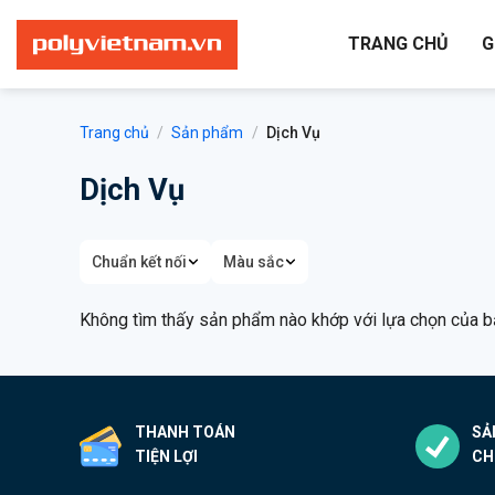
Bỏ
qua
TRANG CHỦ
G
nội
dung
Trang chủ
/
Sản phẩm
/
Dịch Vụ
Dịch Vụ
Chuẩn kết nối
Màu sắc
Không tìm thấy sản phẩm nào khớp với lựa chọn của b
THANH TOÁN
SẢ
TIỆN LỢI
CH