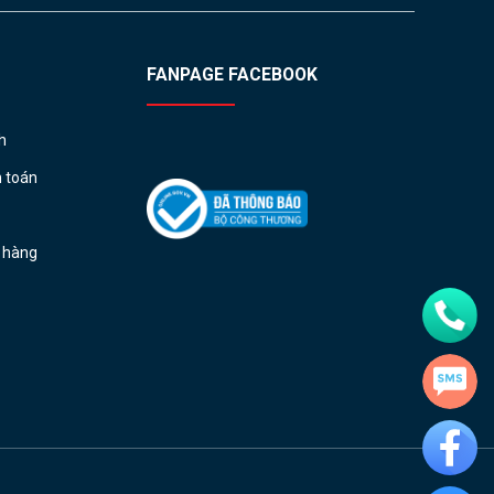
FANPAGE FACEBOOK
h
h toán
ả hàng