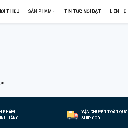
IỚI THIỆU
SẢN PHẨM
TIN TỨC NỔI BẬT
LIÊN HỆ
ạn.
N PHẨM
VẬN CHUYỂN TOÀN QU
ÍNH HÃNG
SHIP COD