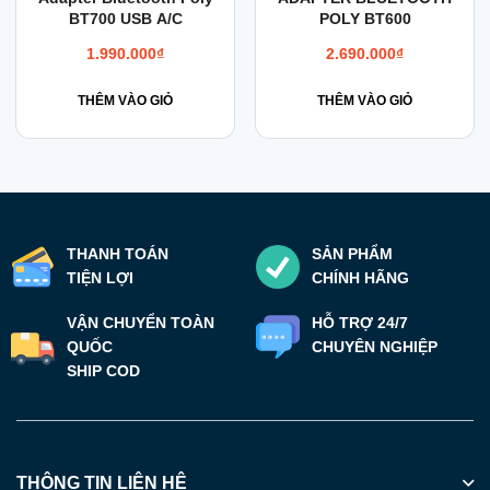
BT700 USB A/C
POLY BT600
phẩm
phẩm
này
này
1.990.000
₫
2.690.000
₫
có
có
nhiều
THÊM VÀO GIỎ
nhiều
THÊM VÀO GIỎ
biến
biến
thể.
thể.
Các
Các
tùy
tùy
chọn
chọn
THANH TOÁN
SẢN PHẨM
có
có
TIỆN LỢI
CHÍNH HÃNG
thể
thể
được
được
VẬN CHUYỂN TOÀN
HỖ TRỢ 24/7
QUỐC
CHUYÊN NGHIỆP
chọn
chọn
SHIP COD
trên
trên
trang
trang
sản
sản
phẩm
phẩm
THÔNG TIN LIÊN HỆ