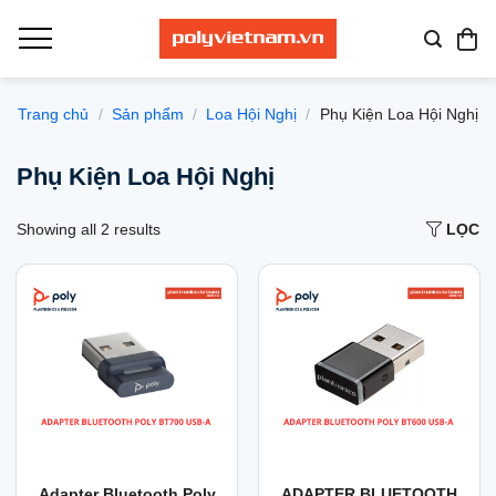
Bỏ
qua
nội
dung
Trang chủ
/
Sản phẩm
/
Loa Hội Nghị
/
Phụ Kiện Loa Hội Nghị
Phụ Kiện Loa Hội Nghị
Showing all 2 results
LỌC
Sản
Sản
Adapter Bluetooth Poly
ADAPTER BLUETOOTH