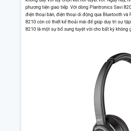
Thời gian sạc: 3 giờ
phương tiện giao tiếp. Với dòng Plantronics Savi 820
Micrô khử tiếng ồn với tính năng giới hạn cuộc trò chuy
điện thoại bàn, điện thoại di động qua Bluetooth và
Trả lời / kết thúc cuộc gọi
8210 còn có thiết kế thoải mái để giúp duy trì sự tậ
Tắt tiếng
8210 là một sự bổ sung tuyệt vời cho bất kỳ không 
Điều khiển âm lượng
Cảnh báo bằng giọng nói
Cần micrô linh hoạt
Ringer trong cơ sở