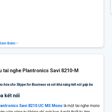
Xem thêm
ại bàn và PC
ệu tai nghe Plantronics Savi 8210-M
u hóa cho Skype for Business và với khả năng kết nối gấp ba
a kết nối
lantronics Savi 8210 UC MS Mono
là một tai nghe mono
hân viên công ty không chỉ giới hạn ở một thiết bị làm