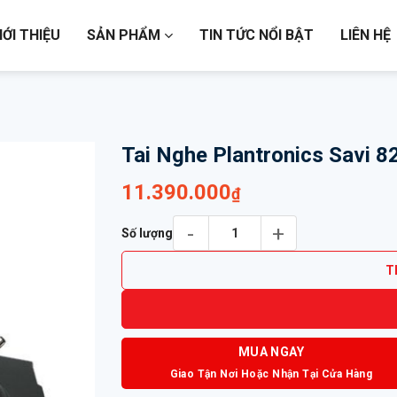
IỚI THIỆU
SẢN PHẨM
TIN TỨC NỔI BẬT
LIÊN HỆ
Tai Nghe Plantronics Savi 
11.390.000
₫
Tai Nghe Plantronics Savi 8210-M UC số l
Số lượng
T
MUA NGAY
Giao Tận Nơi Hoặc Nhận Tại Cửa Hàng