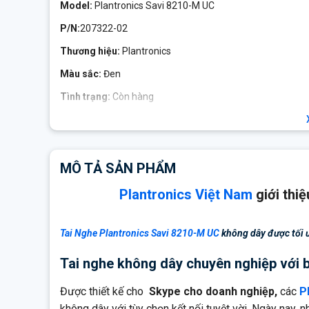
Model:
Plantronics Savi 8210-M UC
P/N:
207322-02
Thương hiệu:
Plantronics
Màu sắc:
Đen
Tình trạng:
Còn hàng
Bảo hành:
24 tháng
Plantronics Savi 8210-M UC
MÔ TẢ SẢN PHẨM
Khả năng kết nối gấp ba với điện thoại di động, điện tho
Thời gian đàm thoại: 13 giờ
Plantronics Việt Nam
giới thi
Tầm nhìn xa: 180 mét
Phạm vi môi trường văn phòng điển hình: 55 m
Tai Nghe Plantronics Savi 8210-M UC
không dây được tối ư
Pin Li-ion 490 mAh
Tai nghe không dây chuyên nghiệp với b
Công nghệ không dây DECT 6.0
Được thiết kế cho
Skype cho doanh nghiệp,
các
P
Bảo vệ thính giác SoundGuard ™
không dây với tùy chọn kết nối tuyệt vời. Ngày nay, n