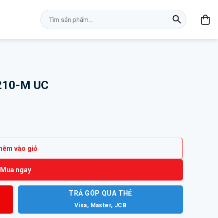
Tìm
kiếm:
8210-M UC
ượng
hêm vào giỏ
Mua ngay
TRẢ GÓP QUA THẺ
Visa, Master, JCB