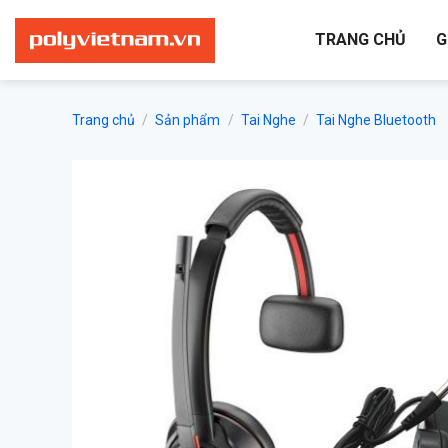
Bỏ
qua
TRANG CHỦ
G
nội
dung
Trang chủ
/
Sản phẩm
/
Tai Nghe
/
Tai Nghe Bluetooth