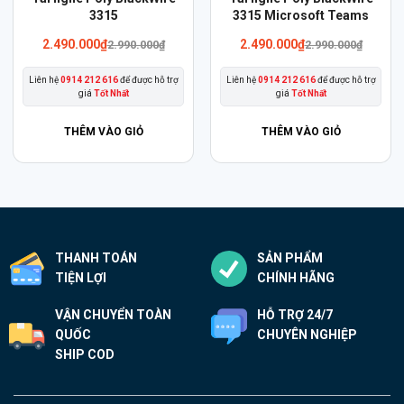
phẩm
3315
phẩm
3315 Microsoft Teams
này
này
2.490.000
₫
2.490.000
₫
2.990.000
₫
2.990.000
₫
có
có
Liên hệ
0914 212 616
để được hỗ trợ
Liên hệ
0914 212 616
để được hỗ trợ
nhiều
nhiều
giá
Tốt Nhất
giá
Tốt Nhất
biến
biến
thể.
thể.
THÊM VÀO GIỎ
THÊM VÀO GIỎ
Các
Các
tùy
tùy
chọn
chọn
có
có
thể
thể
THANH TOÁN
SẢN PHẨM
được
được
TIỆN LỢI
CHÍNH HÃNG
chọn
chọn
trên
trên
VẬN CHUYỂN TOÀN
HỖ TRỢ 24/7
trang
trang
QUỐC
CHUYÊN NGHIỆP
sản
sản
SHIP COD
phẩm
phẩm