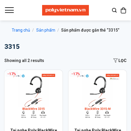
Bỏ
qua
nội
dung
Trang chủ
/
Sản phẩm
/
Sản phẩm được gắn thẻ “3315”
3315
Showing all 2 results
LỌC
-17%
-17%
Sản
Sản
Tai nghe Poly BlackWire
Tai nghe Poly BlackWire