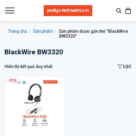
Bỏ
qua
nội
dung
Trang chủ
/
Sản phẩm
/
Sản phẩm được gắn thẻ “BlackWire
BW3320”
BlackWire BW3320
Hiển thị kết quả duy nhất
LỌC
-21%