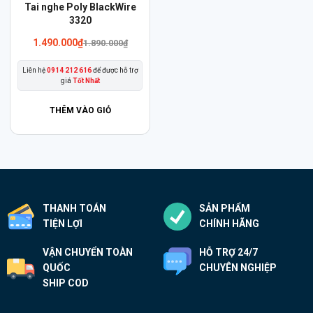
Sản
Tai nghe Poly BlackWire
phẩm
3320
này
1.490.000
₫
1.890.000
₫
có
Liên hệ
0914 212 616
để được hỗ trợ
nhiều
giá
Tốt Nhất
biến
thể.
THÊM VÀO GIỎ
Các
tùy
chọn
có
thể
THANH TOÁN
SẢN PHẨM
được
TIỆN LỢI
CHÍNH HÃNG
chọn
trên
VẬN CHUYỂN TOÀN
HỖ TRỢ 24/7
trang
QUỐC
CHUYÊN NGHIỆP
sản
SHIP COD
phẩm