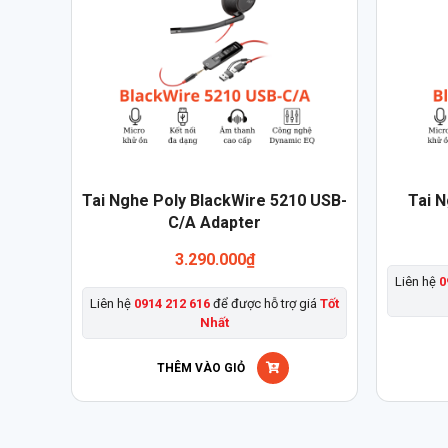
Sản
Tai Nghe Poly BlackWire 5210 USB-
Tai N
phẩm
C/A Adapter
này
3.290.000
₫
có
Liên hệ
0
nhiều
Liên hệ
0914 212 616
để được hỗ trợ giá
Tốt
biến
Nhất
thể.
Các
THÊM VÀO GIỎ
tùy
chọn
có