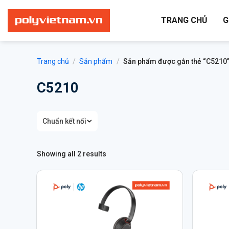
Bỏ
qua
TRANG CHỦ
G
nội
dung
Trang chủ
/
Sản phẩm
/
Sản phẩm được gắn thẻ “C5210
C5210
Chuẩn kết nối
Showing all 2 results