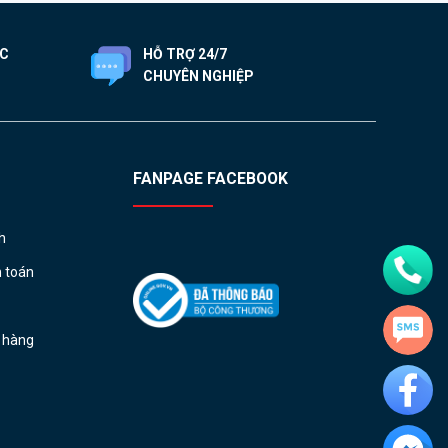
ỐC
HỖ TRỢ 24/7
CHUYÊN NGHIỆP
FANPAGE FACEBOOK
h
h toán
ả hàng