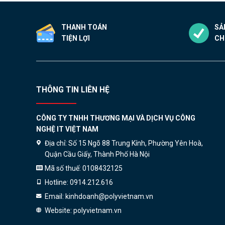
thể
được
THANH TOÁN
SẢ
chọn
TIỆN LỢI
CH
trên
trang
sản
phẩm
THÔNG TIN LIÊN HỆ
CÔNG TY TNHH THƯƠNG MẠI VÀ DỊCH VỤ CÔNG
NGHỆ IT VIỆT NAM
Địa chỉ:
Số 15 Ngõ 88 Trung Kính, Phường Yên Hoà,
Quận Cầu Giấy, Thành Phố Hà Nội
Mã số thuế:
0108432125
Hotline:
0914.212.616
Email:
kinhdoanh@polyvietnam.vn
Website:
polyvietnam.vn