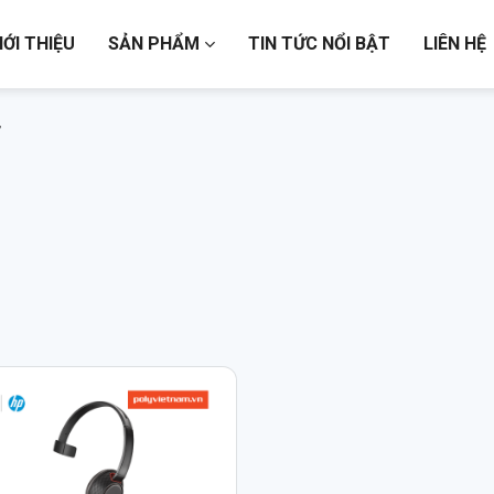
IỚI THIỆU
SẢN PHẨM
TIN TỨC NỔI BẬT
LIÊN HỆ
”