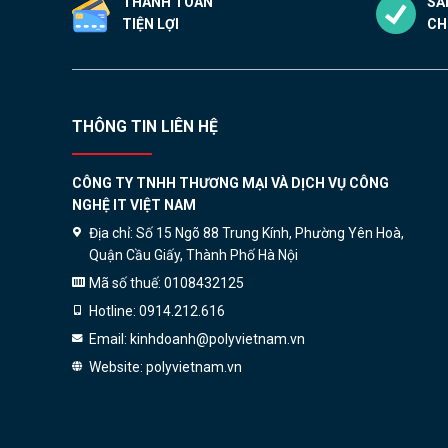
THANH TOÁN
SẢ
TIỆN LỢI
CH
THÔNG TIN LIÊN HỆ
CÔNG TY TNHH THƯƠNG MẠI VÀ DỊCH VỤ CÔNG
NGHỆ IT VIỆT NAM
Địa chỉ:
Số 15 Ngõ 88 Trung Kính, Phường Yên Hoà,
Quận Cầu Giấy, Thành Phố Hà Nội
Mã số thuế:
0108432125
Hotline:
0914.212.616
Email:
kinhdoanh@polyvietnam.vn
Website:
polyvietnam.vn