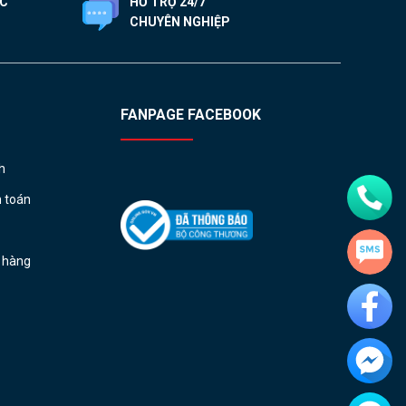
ỐC
HỖ TRỢ 24/7
CHUYÊN NGHIỆP
FANPAGE FACEBOOK
h
h toán
ả hàng