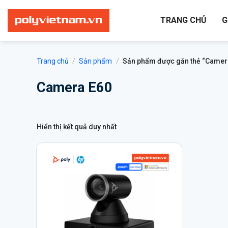
Bỏ
qua
TRANG CHỦ
G
nội
dung
Trang chủ
/
Sản phẩm
/
Sản phẩm được gắn thẻ “Camer
Camera E60
Hiển thị kết quả duy nhất