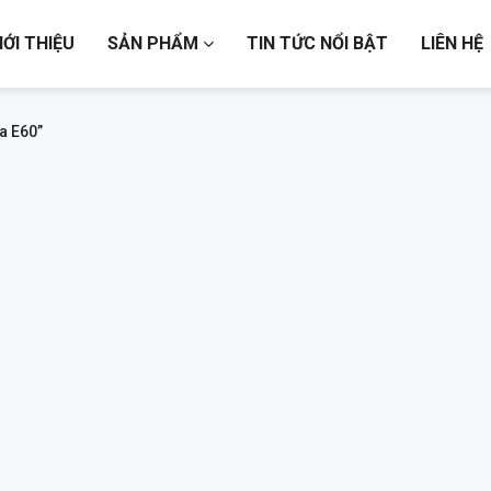
IỚI THIỆU
SẢN PHẨM
TIN TỨC NỔI BẬT
LIÊN HỆ
a E60”