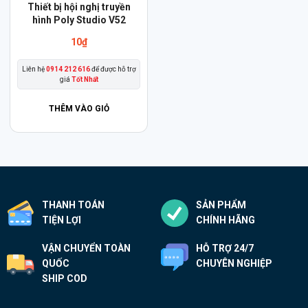
Thiết bị hội nghị truyền
hình Poly Studio V52
10
₫
Liên hệ
0914 212 616
để được hỗ trợ
giá
Tốt Nhất
THÊM VÀO GIỎ
THANH TOÁN
SẢN PHẨM
TIỆN LỢI
CHÍNH HÃNG
VẬN CHUYỂN TOÀN
HỖ TRỢ 24/7
QUỐC
CHUYÊN NGHIỆP
SHIP COD