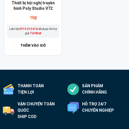
Thiết bị hội nghị truyền
hình Poly Studio V72
10
₫
Liên hệ
0914 212 616
để được hỗ trợ
giá
Tốt Nhất
THÊM VÀO GIỎ
THANH TOÁN
SẢN PHẨM
TIỆN LỢI
CHÍNH HÃNG
VẬN CHUYỂN TOÀN
HỖ TRỢ 24/7
QUỐC
CHUYÊN NGHIỆP
SHIP COD