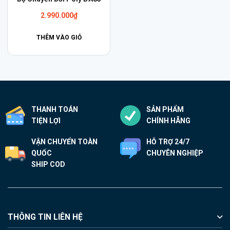
phẩm
2.990.000
₫
này
có
THÊM VÀO GIỎ
nhiều
biến
thể.
Các
tùy
THANH TOÁN
SẢN PHẨM
chọn
TIỆN LỢI
CHÍNH HÃNG
có
thể
VẬN CHUYỂN TOÀN
HỖ TRỢ 24/7
được
QUỐC
CHUYÊN NGHIỆP
chọn
SHIP COD
trên
trang
sản
phẩm
THÔNG TIN LIÊN HỆ