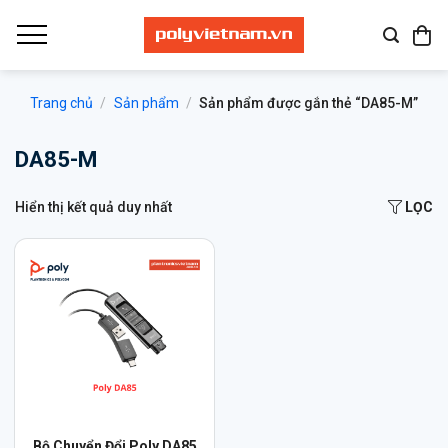
Bỏ
qua
nội
dung
Trang chủ
/
Sản phẩm
/
Sản phẩm được gắn thẻ “DA85-M”
DA85-M
Hiển thị kết quả duy nhất
LỌC
Sản
Bộ Chuyển Đổi Poly DA85