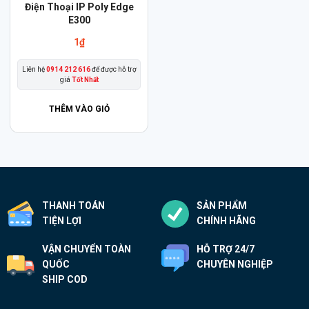
Điện Thoại IP Poly Edge
E300
1
₫
Liên hệ
0914 212 616
để được hỗ trợ
giá
Tốt Nhất
THÊM VÀO GIỎ
THANH TOÁN
SẢN PHẨM
TIỆN LỢI
CHÍNH HÃNG
VẬN CHUYỂN TOÀN
HỖ TRỢ 24/7
QUỐC
CHUYÊN NGHIỆP
SHIP COD