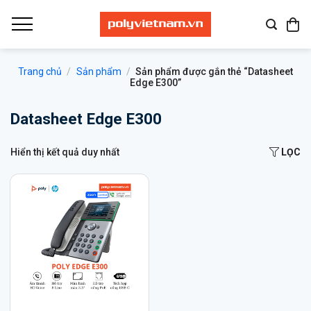
Bỏ
qua
nội
dung
Trang chủ
/
Sản phẩm
/
Sản phẩm được gắn thẻ “Datasheet
Edge E300”
Datasheet Edge E300
Hiển thị kết quả duy nhất
LỌC