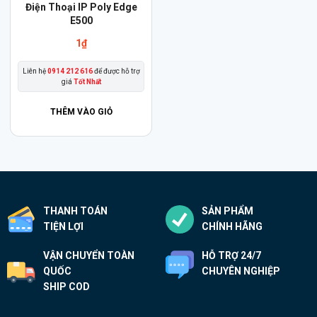
Điện Thoại IP Poly Edge
E500
1
₫
Liên hệ
0914 212 616
để được hỗ trợ
giá
Tốt Nhất
THÊM VÀO GIỎ
THANH TOÁN
SẢN PHẨM
TIỆN LỢI
CHÍNH HÃNG
VẬN CHUYỂN TOÀN
HỖ TRỢ 24/7
QUỐC
CHUYÊN NGHIỆP
SHIP COD