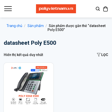
Bỏ
qua
nội
dung
Trang chủ
/
Sản phẩm
/
Sản phẩm được gắn thẻ “datasheet
Poly E500”
datasheet Poly E500
Hiển thị kết quả duy nhất
LỌC