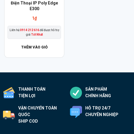
Điện Thoại IP Poly Edge
E300
1
₫
Liên hệ
0914 212 616
để được hỗ trợ
giá
Tốt Nhất
THÊM VÀO GIỎ
THANH TOÁN
SẢN PHẨM
TIỆN LỢI
CHÍNH HÃNG
VẬN CHUYỂN TOÀN
HỖ TRỢ 24/7
QUỐC
CHUYÊN NGHIỆP
SHIP COD