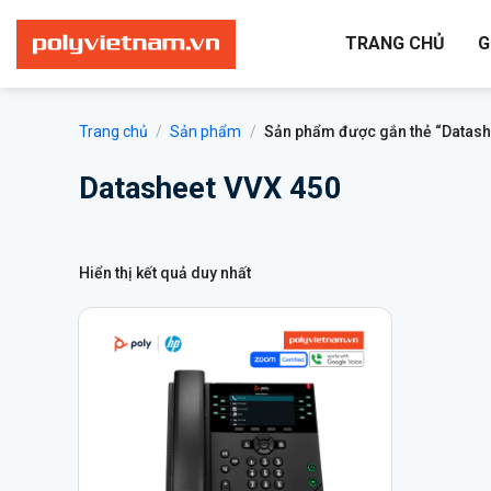
Bỏ
qua
TRANG CHỦ
G
nội
dung
Trang chủ
/
Sản phẩm
/
Sản phẩm được gắn thẻ “Datash
Datasheet VVX 450
Hiển thị kết quả duy nhất