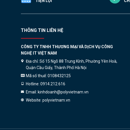
TIỆN LỢI
CH
THÔNG TIN LIÊN HỆ
CÔNG TY TNHH THƯƠNG MẠI VÀ DỊCH VỤ CÔNG
NGHỆ IT VIỆT NAM
Địa chỉ:
Số 15 Ngõ 88 Trung Kính, Phường Yên Hoà,
Quận Cầu Giấy, Thành Phố Hà Nội
Mã số thuế:
0108432125
Hotline:
0914.212.616
Email:
kinhdoanh@polyvietnam.vn
Website:
polyvietnam.vn