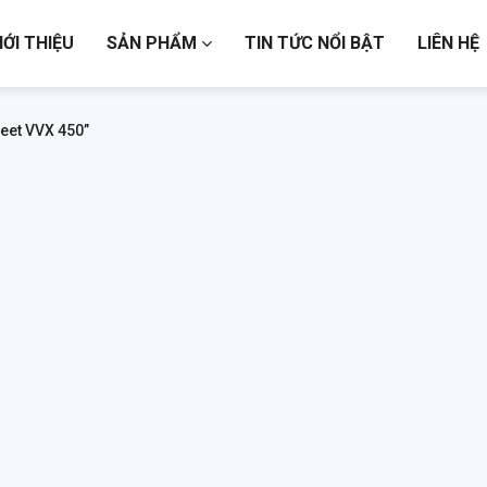
IỚI THIỆU
SẢN PHẨM
TIN TỨC NỔI BẬT
LIÊN HỆ
eet VVX 450”