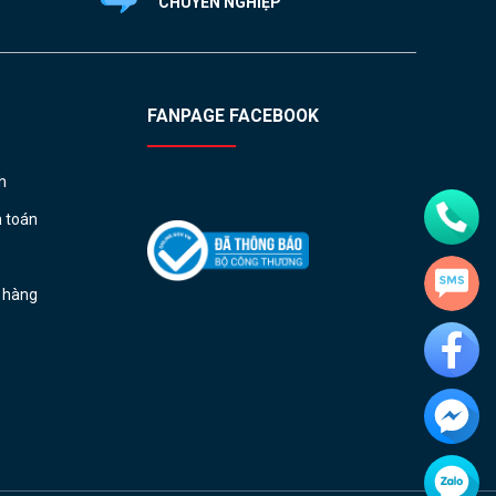
CHUYÊN NGHIỆP
FANPAGE FACEBOOK
h
h toán
ả hàng