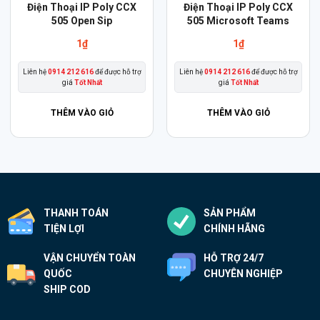
Điện Thoại IP Poly CCX
Điện Thoại IP Poly CCX
505 Open Sip
505 Microsoft Teams
1
₫
1
₫
Liên hệ
0914 212 616
để được hỗ trợ
Liên hệ
0914 212 616
để được hỗ trợ
giá
Tốt Nhất
giá
Tốt Nhất
THÊM VÀO GIỎ
THÊM VÀO GIỎ
THANH TOÁN
SẢN PHẨM
TIỆN LỢI
CHÍNH HÃNG
VẬN CHUYỂN TOÀN
HỖ TRỢ 24/7
QUỐC
CHUYÊN NGHIỆP
SHIP COD