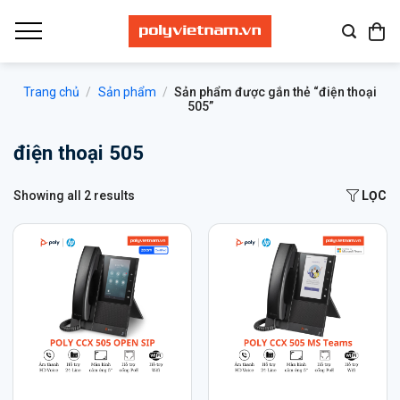
Bỏ
qua
nội
dung
Trang chủ
/
Sản phẩm
/
Sản phẩm được gắn thẻ “điện thoại
505”
điện thoại 505
Showing all 2 results
LỌC