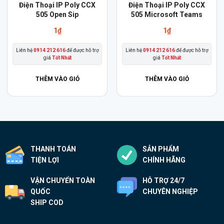
Điện Thoại IP Poly CCX
Điện Thoại IP Poly CCX
505 Open Sip
505 Microsoft Teams
1
₫
1
₫
Liên hệ
0914 212 616
để được hỗ trợ
Liên hệ
0914 212 616
để được hỗ trợ
giá
Tốt Nhất
giá
Tốt Nhất
THÊM VÀO GIỎ
THÊM VÀO GIỎ
THANH TOÁN
SẢN PHẨM
TIỆN LỢI
CHÍNH HÃNG
VẬN CHUYỂN TOÀN
HỖ TRỢ 24/7
QUỐC
CHUYÊN NGHIỆP
SHIP COD