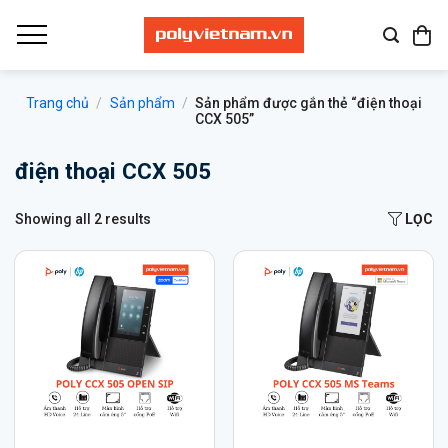
Bỏ
qua
nội
dung
Trang chủ
/
Sản phẩm
/
Sản phẩm được gắn thẻ “điện thoại
CCX 505”
điện thoại CCX 505
Showing all 2 results
LỌC