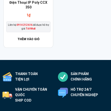
Điện Thoại IP Poly CCX
350
1
₫
Liên hệ
0914 212 616
để được hỗ trợ
giá
Tốt Nhất
THÊM VÀO GIỎ
THANH TOÁN
SẢN PHẨM
TIỆN LỢI
CHÍNH HÃNG
VẬN CHUYỂN TOÀN
HỖ TRỢ 24/7
QUỐC
CHUYÊN NGHIỆP
SHIP COD