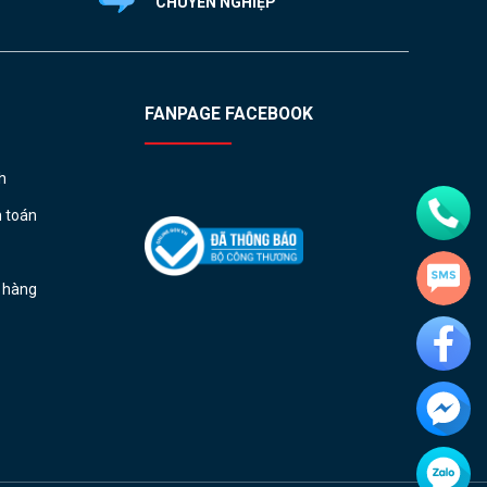
CHUYÊN NGHIỆP
FANPAGE FACEBOOK
h
h toán
ả hàng