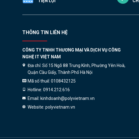
TIỆN LỢI
CH
THÔNG TIN LIÊN HỆ
CÔNG TY TNHH THƯƠNG MẠI VÀ DỊCH VỤ CÔNG
NGHỆ IT VIỆT NAM
Địa chỉ:
Số 15 Ngõ 88 Trung Kính, Phường Yên Hoà,
Quận Cầu Giấy, Thành Phố Hà Nội
Mã số thuế:
0108432125
Hotline:
0914.212.616
Email:
kinhdoanh@polyvietnam.vn
Website:
polyvietnam.vn