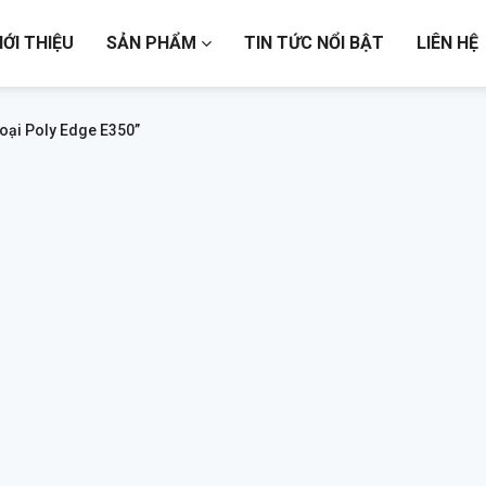
IỚI THIỆU
SẢN PHẨM
TIN TỨC NỔI BẬT
LIÊN HỆ
oại Poly Edge E350”