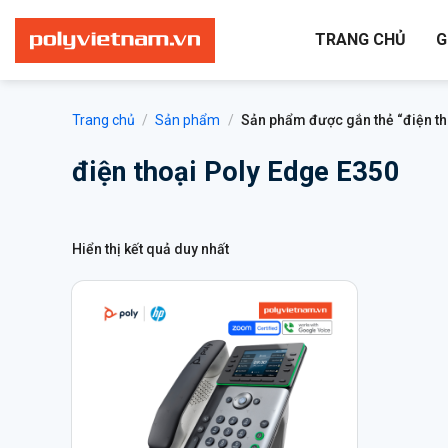
Bỏ
qua
TRANG CHỦ
G
nội
dung
Trang chủ
/
Sản phẩm
/
Sản phẩm được gắn thẻ “điện th
điện thoại Poly Edge E350
Hiển thị kết quả duy nhất