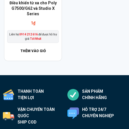
Điều khiển từ xa cho Poly
G7500/G62 và Studio X
Series
1
₫
Liên hệ
0914 212 616
để được hỗ trợ
giá
Tốt Nhất
THÊM VÀO GIỎ
THANH TOÁN
SẢN PHẨM
TIỆN LỢI
CHÍNH HÃNG
VẬN CHUYỂN TOÀN
HỖ TRỢ 24/7
QUỐC
CHUYÊN NGHIỆP
SHIP COD