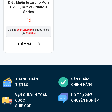
Điều khiển từ xa cho Poly
G7500/G62 và Studio X
Series
1
₫
Liên hệ
0914 212 616
để được hỗ trợ
giá
Tốt Nhất
THÊM VÀO GIỎ
THANH TOÁN
SẢN PHẨM
TIỆN LỢI
CHÍNH HÃNG
VẬN CHUYỂN TOÀN
HỖ TRỢ 24/7
QUỐC
CHUYÊN NGHIỆP
SHIP COD