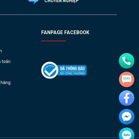
CHUYÊN NGHIỆP
FANPAGE FACEBOOK
h
h toán
ả hàng