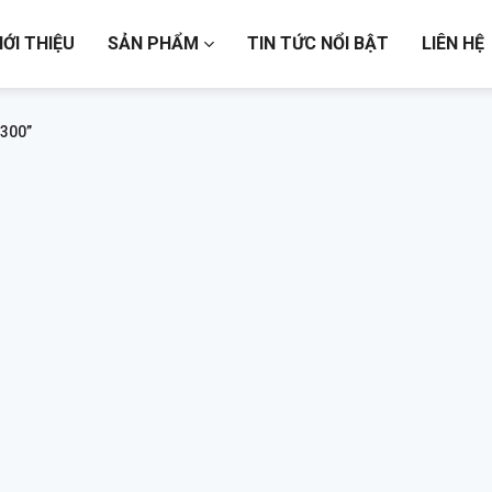
IỚI THIỆU
SẢN PHẨM
TIN TỨC NỔI BẬT
LIÊN HỆ
300”