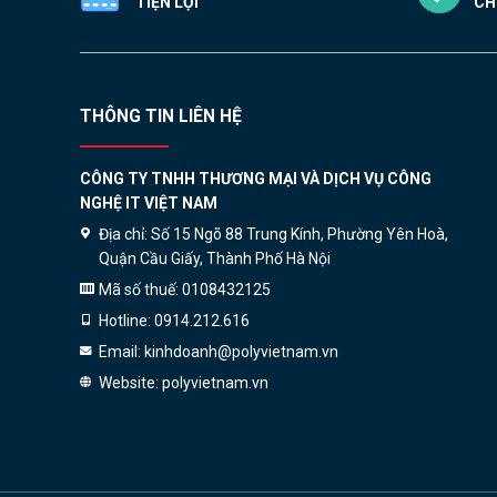
TIỆN LỢI
CH
THÔNG TIN LIÊN HỆ
CÔNG TY TNHH THƯƠNG MẠI VÀ DỊCH VỤ CÔNG
NGHỆ IT VIỆT NAM
Địa chỉ:
Số 15 Ngõ 88 Trung Kính, Phường Yên Hoà,
Quận Cầu Giấy, Thành Phố Hà Nội
Mã số thuế:
0108432125
Hotline:
0914.212.616
Email:
kinhdoanh@polyvietnam.vn
Website:
polyvietnam.vn