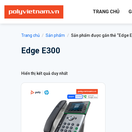
Bỏ
qua
TRANG CHỦ
G
nội
dung
Trang chủ
/
Sản phẩm
/
Sản phẩm được gắn thẻ “Edge E
Edge E300
Hiển thị kết quả duy nhất