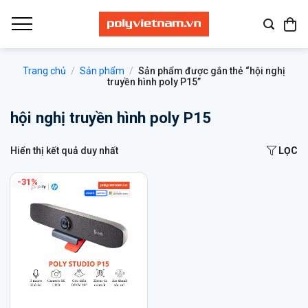
Bỏ
qua
nội
dung
Trang chủ
/
Sản phẩm
/
Sản phẩm được gắn thẻ “hội nghị
truyền hình poly P15”
hội nghị truyền hình poly P15
Hiển thị kết quả duy nhất
LỌC
-31%