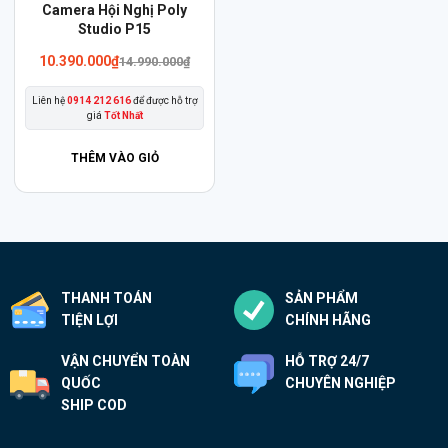
Camera Hội Nghị Poly
Studio P15
Giá
Giá
10.390.000
₫
14.990.000
₫
gốc
hiện
là:
tại
Liên hệ
0914 212 616
để được hỗ trợ
14.990.000₫.
là:
giá
Tốt Nhất
10.390.000₫.
THÊM VÀO GIỎ
THANH TOÁN
SẢN PHẨM
TIỆN LỢI
CHÍNH HÃNG
VẬN CHUYỂN TOÀN
HỖ TRỢ 24/7
QUỐC
CHUYÊN NGHIỆP
SHIP COD