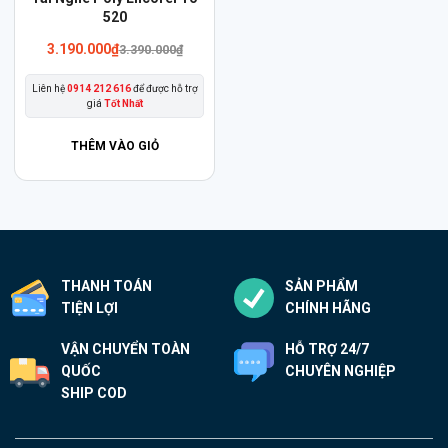
520
Giá
Giá
3.190.000
₫
3.390.000
₫
gốc
hiện
là:
tại
Liên hệ
0914 212 616
để được hỗ trợ
3.390.000₫.
là:
giá
Tốt Nhất
3.190.000₫.
THÊM VÀO GIỎ
THANH TOÁN
SẢN PHẨM
TIỆN LỢI
CHÍNH HÃNG
VẬN CHUYỂN TOÀN
HỖ TRỢ 24/7
QUỐC
CHUYÊN NGHIỆP
SHIP COD