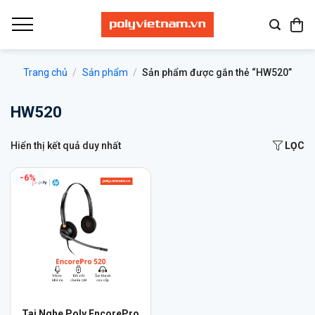
Bỏ
qua
nội
dung
Trang chủ
/
Sản phẩm
/
Sản phẩm được gắn thẻ “HW520”
HW520
Hiển thị kết quả duy nhất
LỌC
-6%
Tai Nghe Poly EncorePro