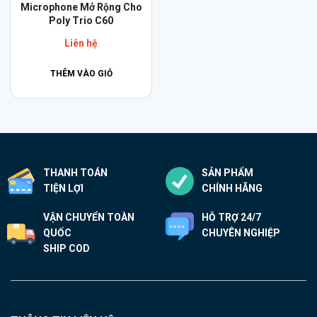
Microphone Mở Rộng Cho
Poly Trio C60
Liên hệ
THÊM VÀO GIỎ
THANH TOÁN
SẢN PHẨM
TIỆN LỢI
CHÍNH HÃNG
VẬN CHUYỂN TOÀN
HỖ TRỢ 24/7
QUỐC
CHUYÊN NGHIỆP
SHIP COD