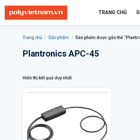
Bỏ
qua
TRANG CHỦ
G
nội
dung
Trang chủ
/
Sản phẩm
/
Sản phẩm được gắn thẻ “Plantr
Plantronics APC-45
Hiển thị kết quả duy nhất