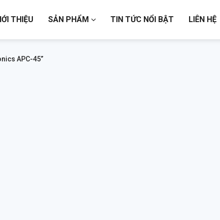
IỚI THIỆU
SẢN PHẨM
TIN TỨC NỔI BẬT
LIÊN HỆ
onics APC-45”