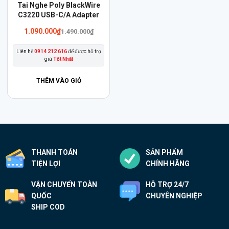
Tai Nghe Poly BlackWire
C3220 USB-C/A Adapter
Giá
Giá
1.090.000
₫
1.490.000
₫
gốc
hiện
là:
tại
Liên hệ
0914 212 616
để được hỗ trợ
1.490.000₫.
là:
giá
Tốt Nhất
1.090.000₫.
THÊM VÀO GIỎ
THANH TOÁN
SẢN PHẨM
TIỆN LỢI
CHÍNH HÃNG
VẬN CHUYỂN TOÀN
HỖ TRỢ 24/7
QUỐC
CHUYÊN NGHIỆP
SHIP COD