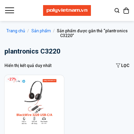
Bỏ
qua
nội
dung
Trang chủ
/
Sản phẩm
/
Sản phẩm được gắn thẻ “plantronics
C3220”
plantronics C3220
Hiển thị kết quả duy nhất
LỌC
-27%