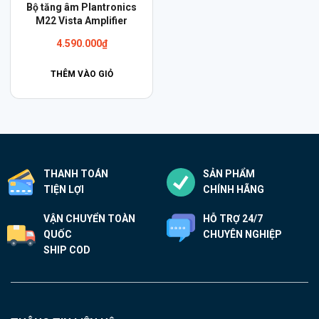
Bộ tăng âm Plantronics
M22 Vista Amplifier
4.590.000
₫
THÊM VÀO GIỎ
THANH TOÁN
SẢN PHẨM
TIỆN LỢI
CHÍNH HÃNG
VẬN CHUYỂN TOÀN
HỖ TRỢ 24/7
QUỐC
CHUYÊN NGHIỆP
SHIP COD