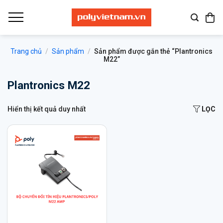
Bỏ
qua
nội
dung
Trang chủ
/
Sản phẩm
/
Sản phẩm được gắn thẻ “Plantronics
M22”
Plantronics M22
Hiển thị kết quả duy nhất
LỌC