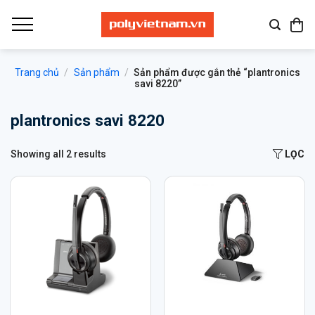
Bỏ
qua
nội
dung
Trang chủ
/
Sản phẩm
/
Sản phẩm được gắn thẻ “plantronics
savi 8220”
plantronics savi 8220
Showing all 2 results
LỌC