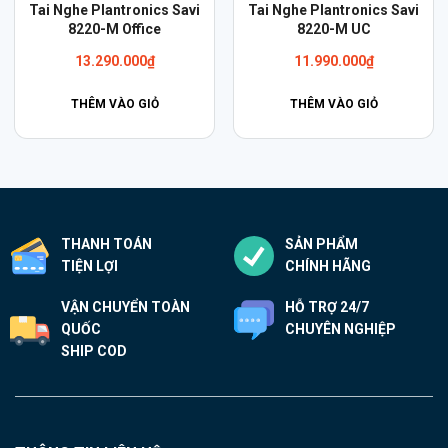
Tai Nghe Plantronics Savi
Tai Nghe Plantronics Savi
8220-M Office
8220-M UC
13.290.000
₫
11.990.000
₫
THÊM VÀO GIỎ
THÊM VÀO GIỎ
THANH TOÁN
SẢN PHẨM
TIỆN LỢI
CHÍNH HÃNG
VẬN CHUYỂN TOÀN
HỖ TRỢ 24/7
QUỐC
CHUYÊN NGHIỆP
SHIP COD