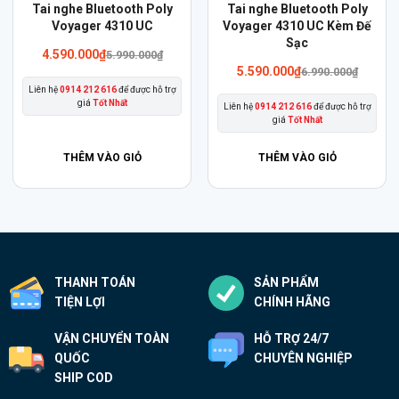
Sản
Sản
Tai nghe Bluetooth Poly
Tai nghe Bluetooth Poly
phẩm
Voyager 4310 UC
phẩm
Voyager 4310 UC Kèm Đế
Sạc
này
này
4.590.000
₫
5.990.000
₫
có
có
5.590.000
₫
6.990.000
₫
Liên hệ
0914 212 616
để được hỗ trợ
nhiều
nhiều
giá
Tốt Nhất
Liên hệ
0914 212 616
để được hỗ trợ
biến
biến
giá
Tốt Nhất
thể.
thể.
THÊM VÀO GIỎ
THÊM VÀO GIỎ
Các
Các
tùy
tùy
chọn
chọn
có
có
thể
thể
được
được
THANH TOÁN
SẢN PHẨM
chọn
chọn
TIỆN LỢI
CHÍNH HÃNG
trên
trên
trang
trang
VẬN CHUYỂN TOÀN
HỖ TRỢ 24/7
QUỐC
CHUYÊN NGHIỆP
sản
sản
SHIP COD
phẩm
phẩm