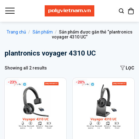
Bỏ
qua
nội
dung
Trang chủ
/
Sản phẩm
/
Sản phẩm được gắn thẻ “plantronics
voyager 4310 UC”
plantronics voyager 4310 UC
Showing all 2 results
LỌC
-23%
-20%