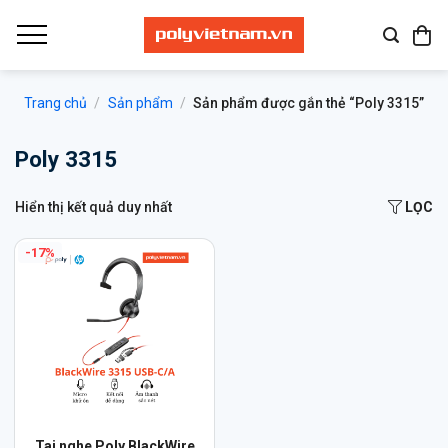
Bỏ
qua
nội
dung
Trang chủ
/
Sản phẩm
/
Sản phẩm được gắn thẻ “Poly 3315”
Poly 3315
Hiển thị kết quả duy nhất
LỌC
-17%
Sản
Tai nghe Poly BlackWire