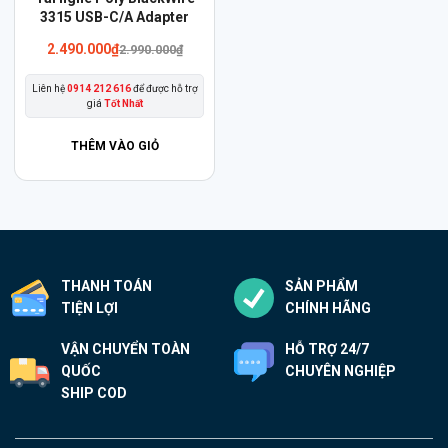
phẩm
3315 USB-C/A Adapter
này
2.490.000
₫
2.990.000
₫
có
Liên hệ
0914 212 616
để được hỗ trợ
nhiều
giá
Tốt Nhất
biến
thể.
THÊM VÀO GIỎ
Các
tùy
chọn
có
thể
THANH TOÁN
SẢN PHẨM
được
TIỆN LỢI
CHÍNH HÃNG
chọn
trên
VẬN CHUYỂN TOÀN
HỖ TRỢ 24/7
trang
QUỐC
CHUYÊN NGHIỆP
sản
SHIP COD
phẩm