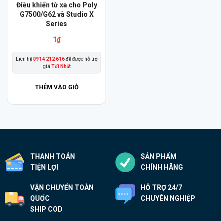
Điều khiển từ xa cho Poly
G7500/G62 và Studio X
Series
1
₫
Liên hệ
0914 212 616
để được hỗ trợ
giá
Tốt Nhất
THÊM VÀO GIỎ
THANH TOÁN
SẢN PHẨM
TIỆN LỢI
CHÍNH HÃNG
VẬN CHUYỂN TOÀN
HỖ TRỢ 24/7
QUỐC
CHUYÊN NGHIỆP
SHIP COD