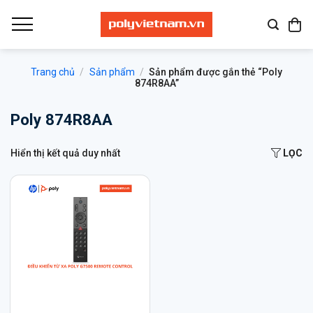
Bỏ
qua
nội
dung
Trang chủ
/
Sản phẩm
/
Sản phẩm được gắn thẻ “Poly
874R8AA”
Poly 874R8AA
Hiển thị kết quả duy nhất
LỌC