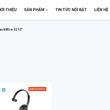
IỚI THIỆU
SẢN PHẨM
TIN TỨC NỔI BẬT
LIÊN HỆ
lackWire 5210”