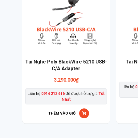
Sản
Tai Nghe Poly BlackWire 5210 USB-
Tai N
phẩm
C/A Adapter
này
3.290.000
₫
có
Liên hệ
0
nhiều
Liên hệ
0914 212 616
để được hỗ trợ giá
Tốt
biến
Nhất
thể.
Các
THÊM VÀO GIỎ
tùy
chọn
có