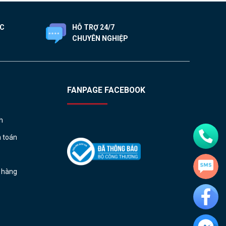
ỐC
HỖ TRỢ 24/7
CHUYÊN NGHIỆP
FANPAGE FACEBOOK
h
h toán
ả hàng