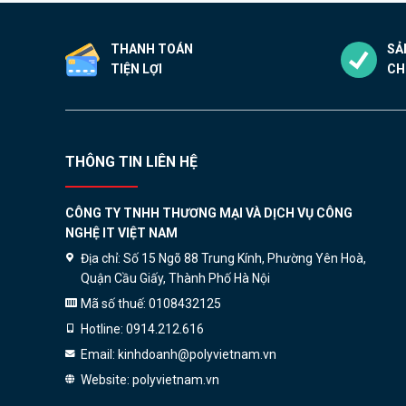
thể
được
THANH TOÁN
SẢ
chọn
TIỆN LỢI
CH
trên
trang
sản
phẩm
THÔNG TIN LIÊN HỆ
CÔNG TY TNHH THƯƠNG MẠI VÀ DỊCH VỤ CÔNG
NGHỆ IT VIỆT NAM
Địa chỉ:
Số 15 Ngõ 88 Trung Kính, Phường Yên Hoà,
Quận Cầu Giấy, Thành Phố Hà Nội
Mã số thuế:
0108432125
Hotline:
0914.212.616
Email:
kinhdoanh@polyvietnam.vn
Website:
polyvietnam.vn