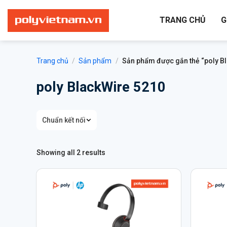
Bỏ
qua
TRANG CHỦ
G
nội
dung
Trang chủ
/
Sản phẩm
/
Sản phẩm được gắn thẻ “poly B
poly BlackWire 5210
Chuẩn kết nối
Showing all 2 results