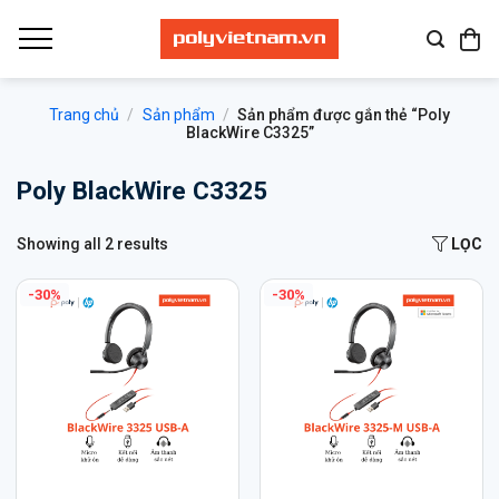
Bỏ
qua
nội
dung
Trang chủ
/
Sản phẩm
/
Sản phẩm được gắn thẻ “Poly
BlackWire C3325”
Poly BlackWire C3325
Showing all 2 results
LỌC
-30%
-30%