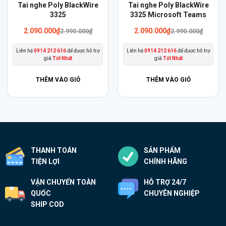
Sản
Sản
Tai nghe Poly BlackWire
Tai nghe Poly BlackWire
phẩm
3325
phẩm
3325 Microsoft Teams
này
này
2.090.000
₫
2.090.000
₫
2.990.000
₫
2.990.000
₫
có
có
Liên hệ
0914 212 616
để được hỗ trợ
Liên hệ
0914 212 616
để được hỗ trợ
nhiều
nhiều
giá
Tốt Nhất
giá
Tốt Nhất
biến
biến
thể.
thể.
THÊM VÀO GIỎ
THÊM VÀO GIỎ
Các
Các
tùy
tùy
chọn
chọn
có
có
thể
thể
THANH TOÁN
SẢN PHẨM
được
được
TIỆN LỢI
CHÍNH HÃNG
chọn
chọn
trên
trên
VẬN CHUYỂN TOÀN
HỖ TRỢ 24/7
trang
trang
QUỐC
CHUYÊN NGHIỆP
sản
sản
SHIP COD
phẩm
phẩm