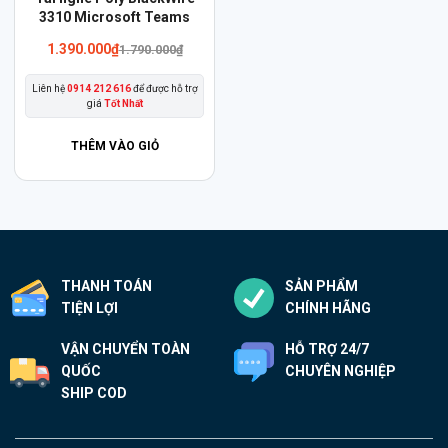
phẩm
3310 Microsoft Teams
này
1.390.000
₫
1.790.000
₫
có
Liên hệ
0914 212 616
để được hỗ trợ
nhiều
giá
Tốt Nhất
biến
thể.
THÊM VÀO GIỎ
Các
tùy
chọn
có
thể
THANH TOÁN
SẢN PHẨM
được
TIỆN LỢI
CHÍNH HÃNG
chọn
trên
VẬN CHUYỂN TOÀN
HỖ TRỢ 24/7
trang
QUỐC
CHUYÊN NGHIỆP
sản
SHIP COD
phẩm