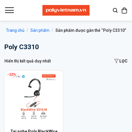
Bỏ
qua
nội
dung
Trang chủ
/
Sản phẩm
/
Sản phẩm được gắn thẻ “Poly C3310”
Poly C3310
Hiển thị kết quả duy nhất
LỌC
-22%
Sản
Tai nghe Poly BlackWire