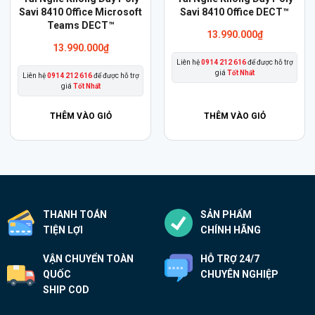
Savi 8410 Office Microsoft
Savi 8410 Office DECT™
Teams DECT™
13.990.000
₫
13.990.000
₫
Liên hệ
0914 212 616
để được hỗ trợ
giá
Tốt Nhất
Liên hệ
0914 212 616
để được hỗ trợ
giá
Tốt Nhất
THÊM VÀO GIỎ
THÊM VÀO GIỎ
THANH TOÁN
SẢN PHẨM
TIỆN LỢI
CHÍNH HÃNG
VẬN CHUYỂN TOÀN
HỖ TRỢ 24/7
QUỐC
CHUYÊN NGHIỆP
SHIP COD