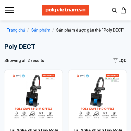
Bỏ
qua
nội
dung
Trang chủ
/
Sản phẩm
/
Sản phẩm được gắn thẻ “Poly DECT”
Poly DECT
Showing all 2 results
LỌC
Tai Nghe Không Dây Poly
Tai Nghe Không Dây Poly