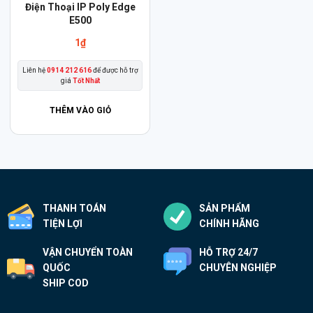
Điện Thoại IP Poly Edge
E500
1
₫
Liên hệ
0914 212 616
để được hỗ trợ
giá
Tốt Nhất
THÊM VÀO GIỎ
THANH TOÁN
SẢN PHẨM
TIỆN LỢI
CHÍNH HÃNG
VẬN CHUYỂN TOÀN
HỖ TRỢ 24/7
QUỐC
CHUYÊN NGHIỆP
SHIP COD