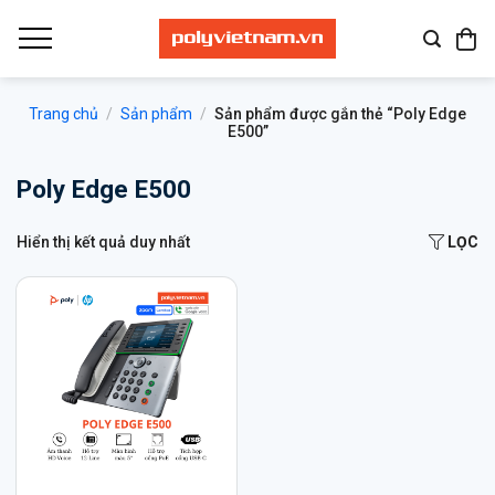
Bỏ
qua
nội
dung
Trang chủ
/
Sản phẩm
/
Sản phẩm được gắn thẻ “Poly Edge
E500”
Poly Edge E500
Hiển thị kết quả duy nhất
LỌC