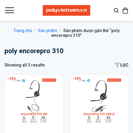
Bỏ
qua
nội
dung
Trang chủ
/
Sản phẩm
/
Sản phẩm được gắn thẻ “poly
encorepro 310”
poly encorepro 310
Showing all 3 results
LỌC
-15%
-15%