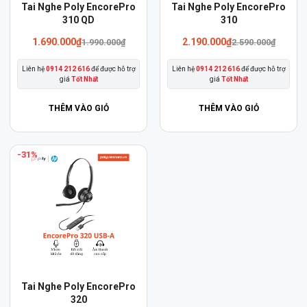
Sản
Tai Nghe Poly EncorePro
Tai Nghe Poly EncorePro
310 QD
phẩm
310
này
Giá
Giá
1.690.000
₫
2.190.000
₫
1.990.000
₫
2.590.000
₫
gốc
hiện
có
là:
tại
Liên hệ
0914 212 616
để được hỗ trợ
Liên hệ
0914 212 616
để được hỗ trợ
nhiều
1.990.000₫.
là:
giá
Tốt Nhất
giá
Tốt Nhất
1.690.000₫.
biến
thể.
THÊM VÀO GIỎ
THÊM VÀO GIỎ
Các
tùy
-31%
chọn
có
thể
được
chọn
trên
trang
sản
Sản
Tai Nghe Poly EncorePro
phẩm
phẩm
320