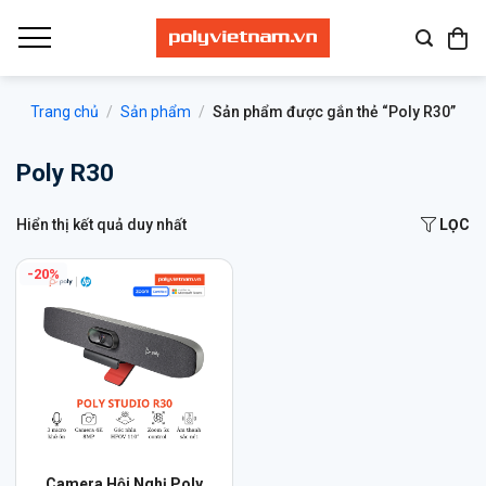
Bỏ
qua
nội
dung
Trang chủ
/
Sản phẩm
/
Sản phẩm được gắn thẻ “Poly R30”
Poly R30
Hiển thị kết quả duy nhất
LỌC
-20%
Camera Hội Nghị Poly