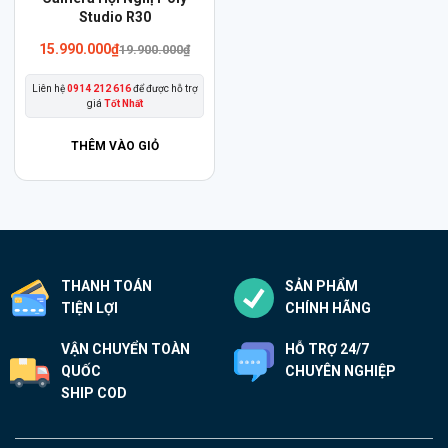
Studio R30
Giá
Giá
15.990.000
₫
19.900.000
₫
gốc
hiện
là:
tại
Liên hệ
0914 212 616
để được hỗ trợ
19.900.000₫.
là:
giá
Tốt Nhất
15.990.000₫.
THÊM VÀO GIỎ
THANH TOÁN
SẢN PHẨM
TIỆN LỢI
CHÍNH HÃNG
VẬN CHUYỂN TOÀN
HỖ TRỢ 24/7
QUỐC
CHUYÊN NGHIỆP
SHIP COD