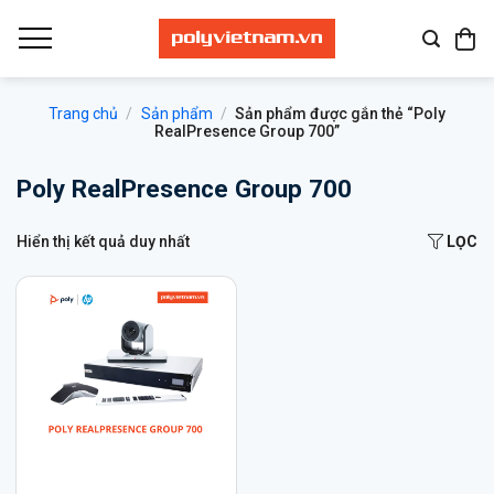
Bỏ
qua
nội
dung
Trang chủ
/
Sản phẩm
/
Sản phẩm được gắn thẻ “Poly
RealPresence Group 700”
Poly RealPresence Group 700
Hiển thị kết quả duy nhất
LỌC