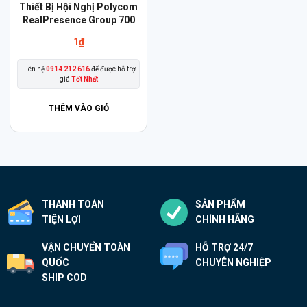
Thiết Bị Hội Nghị Polycom
RealPresence Group 700
1
₫
Liên hệ
0914 212 616
để được hỗ trợ
giá
Tốt Nhất
THÊM VÀO GIỎ
THANH TOÁN
SẢN PHẨM
TIỆN LỢI
CHÍNH HÃNG
VẬN CHUYỂN TOÀN
HỖ TRỢ 24/7
QUỐC
CHUYÊN NGHIỆP
SHIP COD