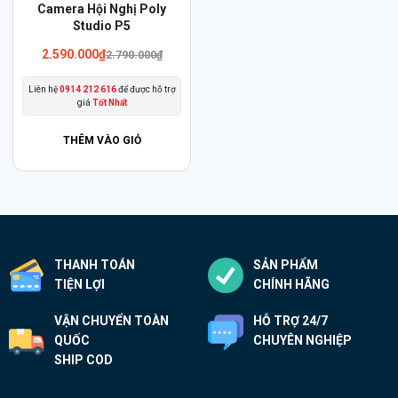
Camera Hội Nghị Poly
Studio P5
Giá
Giá
2.590.000
₫
2.790.000
₫
gốc
hiện
là:
tại
Liên hệ
0914 212 616
để được hỗ trợ
2.790.000₫.
là:
giá
Tốt Nhất
2.590.000₫.
THÊM VÀO GIỎ
THANH TOÁN
SẢN PHẨM
TIỆN LỢI
CHÍNH HÃNG
VẬN CHUYỂN TOÀN
HỖ TRỢ 24/7
QUỐC
CHUYÊN NGHIỆP
SHIP COD