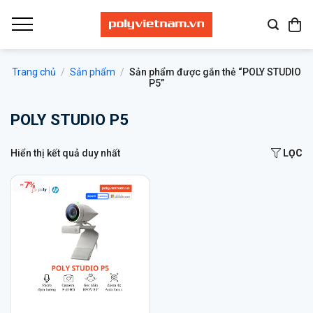
Bỏ
qua
nội
dung
Trang chủ
/
Sản phẩm
/
Sản phẩm được gắn thẻ “POLY STUDIO
P5”
POLY STUDIO P5
Hiển thị kết quả duy nhất
LỌC
-7%