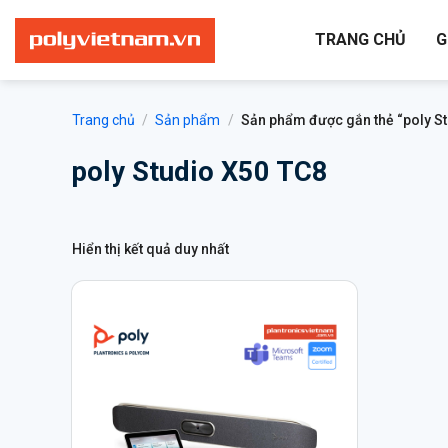
Bỏ
qua
TRANG CHỦ
G
nội
dung
Trang chủ
/
Sản phẩm
/
Sản phẩm được gắn thẻ “poly St
poly Studio X50 TC8
Hiển thị kết quả duy nhất