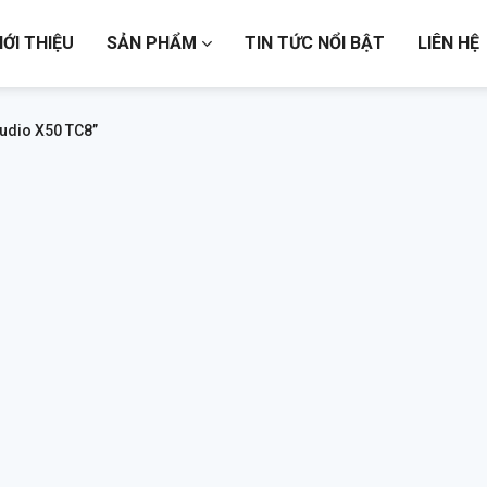
IỚI THIỆU
SẢN PHẨM
TIN TỨC NỔI BẬT
LIÊN HỆ
udio X50 TC8”