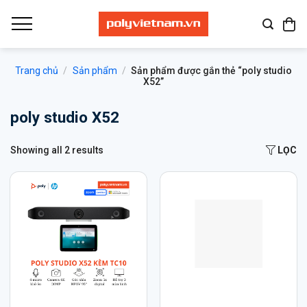
Bỏ
qua
nội
dung
Trang chủ
/
Sản phẩm
/
Sản phẩm được gắn thẻ “poly studio
X52”
poly studio X52
Showing all 2 results
LỌC