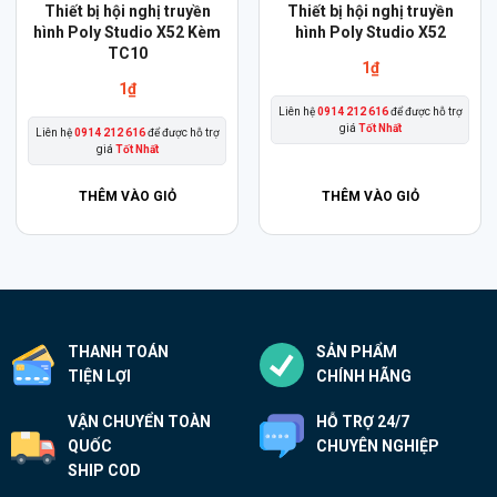
Thiết bị hội nghị truyền
Thiết bị hội nghị truyền
hình Poly Studio X52 Kèm
hình Poly Studio X52
TC10
1
₫
1
₫
Liên hệ
0914 212 616
để được hỗ trợ
giá
Tốt Nhất
Liên hệ
0914 212 616
để được hỗ trợ
giá
Tốt Nhất
THÊM VÀO GIỎ
THÊM VÀO GIỎ
THANH TOÁN
SẢN PHẨM
TIỆN LỢI
CHÍNH HÃNG
VẬN CHUYỂN TOÀN
HỖ TRỢ 24/7
QUỐC
CHUYÊN NGHIỆP
SHIP COD