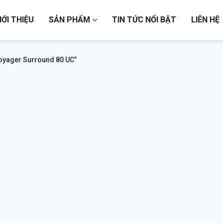
IỚI THIỆU
SẢN PHẨM
TIN TỨC NỔI BẬT
LIÊN HỆ
oyager Surround 80 UC”