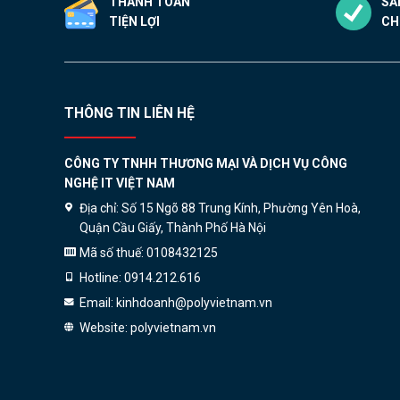
THANH TOÁN
SẢ
TIỆN LỢI
CH
THÔNG TIN LIÊN HỆ
CÔNG TY TNHH THƯƠNG MẠI VÀ DỊCH VỤ CÔNG
NGHỆ IT VIỆT NAM
Địa chỉ:
Số 15 Ngõ 88 Trung Kính, Phường Yên Hoà,
Quận Cầu Giấy, Thành Phố Hà Nội
Mã số thuế:
0108432125
Hotline:
0914.212.616
Email:
kinhdoanh@polyvietnam.vn
Website:
polyvietnam.vn