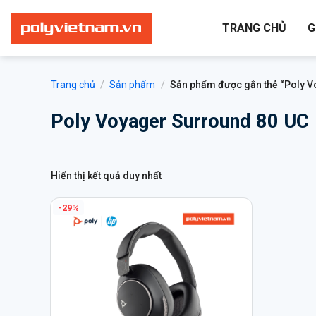
Bỏ
qua
TRANG CHỦ
G
nội
dung
Trang chủ
/
Sản phẩm
/
Sản phẩm được gắn thẻ “Poly V
Poly Voyager Surround 80 UC
Hiển thị kết quả duy nhất
-29%