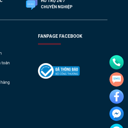
ỐC
HỖ TRỢ 24/7
CHUYÊN NGHIỆP
FANPAGE FACEBOOK
h
h toán
ả hàng