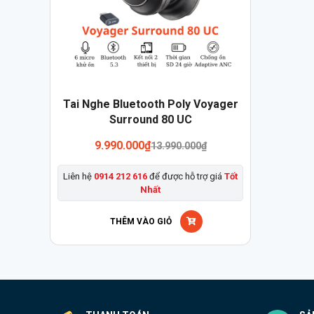
Tai Nghe Bluetooth Poly Voyager
Surround 80 UC
Giá
Giá
9.990.000
₫
13.990.000
₫
gốc
hiện
là:
tại
Liên hệ
0914 212 616
để được hỗ trợ giá
Tốt
13.990.000₫.
là:
Nhất
9.990.000₫.
THÊM VÀO GIỎ