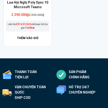
Loa Hội Nghị Poly Sync 10
Microsoft Teams
Giá
Giá
2.390.000
₫
3.590.000
₫
gốc
hiện
là:
tại
Liên hệ
0914 212 616
để được hỗ trợ
3.590.000₫.
là:
giá
Tốt Nhất
2.390.000₫.
THÊM VÀO GIỎ
THANH TOÁN
SẢN PHẨM
TIỆN LỢI
CHÍNH HÃNG
VẬN CHUYỂN TOÀN
HỖ TRỢ 24/7
QUỐC
CHUYÊN NGHIỆP
SHIP COD