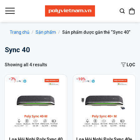
Bỏ
qua
nội
dung
Trang chủ
/
Sản phẩm
/
Sản phẩm được gắn thẻ “Sync 40”
Sync 40
Showing all 4 results
LỌC
-7%
-10%
Loa Hội Nghị Poly Sync 40
Loa Hội Nghị Poly Sync 40+