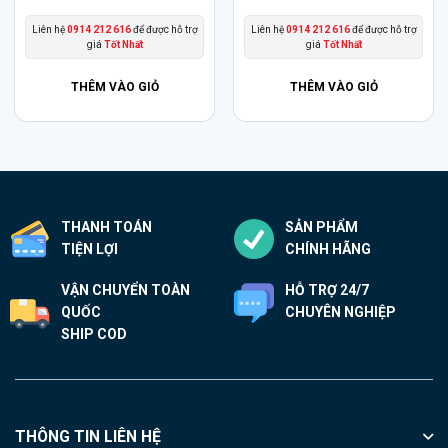
gốc
hiện
gốc
hiện
là:
tại
là:
tại
Liên hệ
0914 212 616
để được hỗ trợ
Liên hệ
0914 212 616
để được hỗ trợ
8.590.000₫.
là:
9.590.000₫.
là:
giá
Tốt Nhất
giá
Tốt Nhất
7.990.000₫.
8.590.000₫.
THÊM VÀO GIỎ
THÊM VÀO GIỎ
THANH TOÁN
SẢN PHẨM
TIỆN LỢI
CHÍNH HÃNG
VẬN CHUYỂN TOÀN
HỖ TRỢ 24/7
QUỐC
CHUYÊN NGHIỆP
SHIP COD
THÔNG TIN LIÊN HỆ