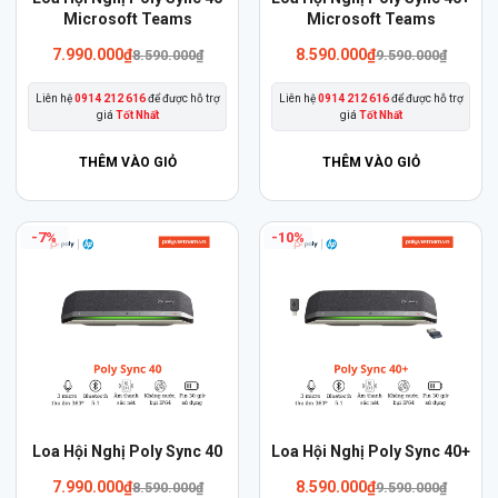
Microsoft Teams
Microsoft Teams
Giá
Giá
Giá
Giá
7.990.000
₫
8.590.000
₫
8.590.000
₫
9.590.000
₫
gốc
hiện
gốc
hiện
là:
tại
là:
tại
Liên hệ
0914 212 616
để được hỗ trợ
Liên hệ
0914 212 616
để được hỗ trợ
8.590.000₫.
là:
9.590.000₫.
là:
giá
Tốt Nhất
giá
Tốt Nhất
7.990.000₫.
8.590.000₫.
THÊM VÀO GIỎ
THÊM VÀO GIỎ
-7%
-10%
Loa Hội Nghị Poly Sync 40
Loa Hội Nghị Poly Sync 40+
Giá
Giá
Giá
Giá
7.990.000
₫
8.590.000
₫
8.590.000
₫
9.590.000
₫