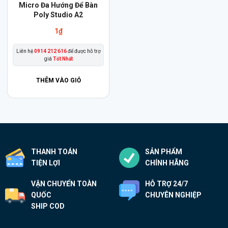
Sản
Micro Đa Hướng Để Bàn
phẩm
Poly Studio A2
này
1
₫
có
Liên hệ
0914 212 616
để được hỗ trợ
nhiều
giá
Tốt Nhất
biến
thể.
THÊM VÀO GIỎ
Các
tùy
chọn
có
thể
THANH TOÁN
SẢN PHẨM
được
TIỆN LỢI
CHÍNH HÃNG
chọn
trên
VẬN CHUYỂN TOÀN
HỖ TRỢ 24/7
trang
QUỐC
CHUYÊN NGHIỆP
sản
SHIP COD
phẩm