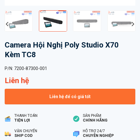
Camera Hội Nghị Poly Studio X70
Kèm TC8
P/N:
7200-87300-001
Liên hệ
Liên hệ để có giá tốt
THANH TOÁN
SẢN PHẨM
TIỆN LỢI
CHÍNH HÃNG
VẬN CHUYỂN
HỖ TRỢ 24/7
SHIP COD
CHUYÊN NGHIỆP