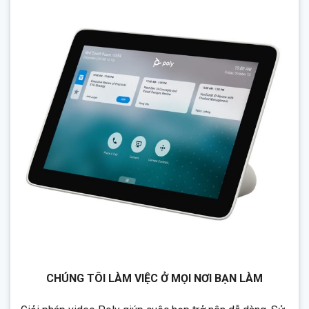
CHÚNG TÔI LÀM VIỆC Ở MỌI NƠI BẠN LÀM