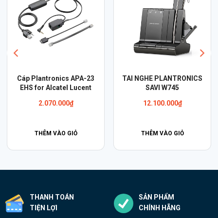
antronics APA-23
TAI NGHE PLANTRONICS
Tai nghe
or Alcatel Lucent
SAVI W745
2.070.000
₫
12.100.000
₫
7
HÊM VÀO GIỎ
THÊM VÀO GIỎ
TH
THANH TOÁN
SẢN PHẨM
TIỆN LỢI
CHÍNH HÃNG