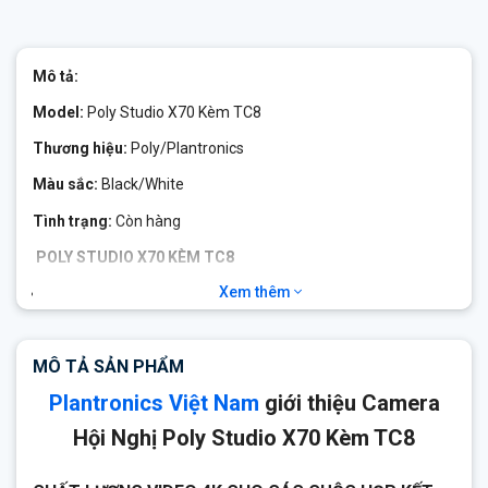
Mô tả:
Model:
Poly Studio X70 Kèm TC8
Thương hiệu:
Poly/Plantronics
Màu sắc:
Black/White
Tình trạng:
Còn hàng
POLY STUDIO X70 KÈM TC8
Xem thêm
Ống kính 4K kép
Loa âm thanh nổi hai chiều, loa tweeter hình nón bằng
nhôm và cổng âm trầm tiên tiến
MÔ TẢ SẢN PHẨM
Công nghệ camera thông minh Poly DirectorAI
Plantronics Việt Nam
giới thiệu Camera
Công nghệ giảm tiếng ồn NoiseBlockAI
Hội Nghị Poly Studio X70 Kèm TC8
Trải nghiệm gốc liền mạch trên các dịch vụ video đám mây
hàng đầu