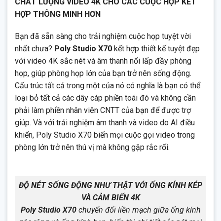
CHẤT LƯỢNG VIDEO 4K CHO CÁC CUỘC HỌP KẾT
Tốc độ khung hình nội dung 5–60 khung hình/giây (độ phân
HỢP THÔNG MINH HƠN
giải lên tới 4K ở tốc độ 15 khung hình/giây trong cuộc gọi)
Độ phân giải quay UHD 2160p (4K)
Bạn đã sẵn sàng cho trải nghiệm cuộc họp tuyệt vời
nhất chưa?
Poly Studio X70
kết hợp thiết kế tuyệt đẹp
Máy ảnh bổ sung có thể được thêm qua USB
với video 4K sắc nét và âm thanh nổi lấp đầy phòng
Trải nghiệm cuộc họp tự động được cung cấp bởi Poly
họp, giúp phòng họp lớn của bạn trở nên sống động.
DirectorAI bao gồm khung nhóm, khung người (tính năng
Cấu trúc tất cả trong một của nó có nghĩa là bạn có thể
xem trước) và khung người phát biểu
loại bỏ tất cả các dây cáp phiền toái đó và không cần
phải làm phiền nhân viên CNTT của bạn để được trợ
giúp. Và với trải nghiệm âm thanh và video do AI điều
khiển, Poly Studio X70 biến mọi cuộc gọi video trong
phòng lớn trở nên thú vị mà không gặp rắc rối.
ĐỘ NÉT SỐNG ĐỘNG NHƯ THẬT VỚI ỐNG KÍNH KÉP
VÀ CẢM BIẾN 4K
Poly Studio X70
chuyển đổi liền mạch giữa ống kính