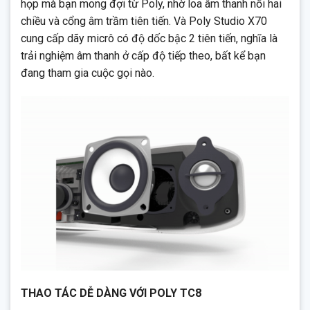
họp mà bạn mong đợi từ Poly, nhờ loa âm thanh nổi hai
chiều và cổng âm trầm tiên tiến. Và Poly Studio X70
cung cấp dãy micrô có độ dốc bậc 2 tiên tiến, nghĩa là
trải nghiệm âm thanh ở cấp độ tiếp theo, bất kể bạn
đang tham gia cuộc gọi nào.
THAO TÁC DỄ DÀNG VỚI POLY TC8