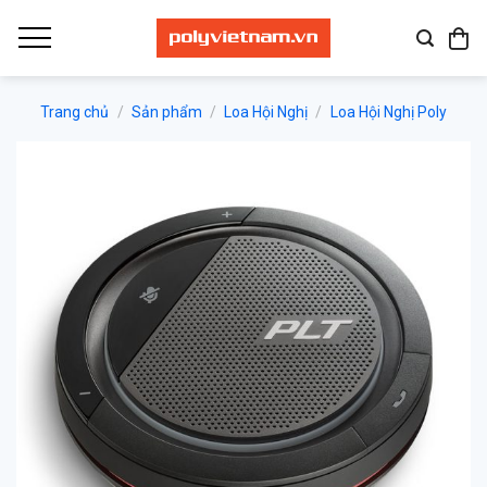
Bỏ
qua
nội
dung
Trang chủ
/
Sản phẩm
/
Loa Hội Nghị
/
Loa Hội Nghị Poly