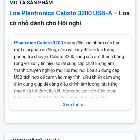
MÔ TẢ SẢN PHẨM
Lý tưởng cho các chuyên gia Doanh nghiệp làm việc tại văn
phòng tại nhà hoặc địa điểm từ xa
Loa Plantronics Calisto 3200 USB-A
– Loa
Tương thích với PC qua USB
cỡ nhỏ dành cho Hội nghị
Đáp ứng tần số micrô PC băng thông rộng lên đến 6,8 kHz,
âm thanh song công đầy đủ, loại bỏ tiếng vang
Plantronic Calisto 3200
mang đến cho nhóm của bạn
Khoảng cách đón giọng nói của micrô: Loa ngoài nhóm
một giải pháp di động, cắm và chạy để liên lạc trong
đánh giá từ 1m đến 3m.
phòng trò chuyện. Calisto 3200 cung cấp âm thanh băng
Điều khiển cuộc gọi: Trả lời / kết thúc cuộc gọi, tắt tiếng, tăng
rộng với xử lý tín hiệu số để cung cấp chất lượng âm
và giảm âm lượng
thanh chuyên nghiệp mọi lúc mọi nơi. Loa sử dụng cáp
USB tích hợp để cắm vào máy tính. Điều khiển cảm ứng
Cảnh báo bằng giọng nói: Bật tắt tiếng, tắt tiếng, tắt tiếng,
điện dung giúp dễ dàng điều chỉnh âm lượng, tắt tiếng
âm lượng tối đa, âm lượng tối thiểu
micrô và trả lời hoặc kết thúc cuộc gọi trên điện thoại
Tắt tiếng động: Có
hoặc bạn có thể điều khiển chúng thông qua PC.
Trọng lượng: 194g
Xem thêm