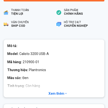
THANH TOÁN
SẢN PHẨM
TIỆN LỢI
CHÍNH HÃNG
VẬN CHUYỂN
HỖ TRỢ 24/7
SHIP COD
CHUYÊN NGHIỆP
Mô tả:
Model:
Calisto 3200 USB-A
Mã hàng:
210900-01
Thương hiệu:
Plantronics
Màu sắc:
Đen
Tình trạng:
Còn hàng
Xem thêm
Bảo hành:
24 tháng
Calisto 3200 USB-A