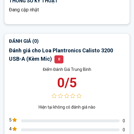
THÔNG SỐ KỸ THUẬT
Đang cập nhật
ĐÁNH GIÁ (0)
Đánh giá cho Loa Plantronics Calisto 3200
USB-A (Kèm Mic)
0
Điểm Đánh Giá Trung Bình
0/5
HỘI NGHỊ VỚI BÍ MẬT BẤT CỨ MỌI NƠI
Bây giờ bạn có thể làm việc tại nhà hoặc một văn phòng
từ xa mà vẫn có được âm thanh cuộc gọi hội nghị chuyên
nghiệp.
Calisto 3200
cung cấp chất lượng âm thanh đặc
Hiện tại không có đánh giá nào
biệt, cách xa 10ft / 3 m. Micrô 360˚ của nó giúp bạn nghe
5
rõ và đảm bảo người khác nghe thấy bạn ở đầu kia của
0
cuộc gọi. Hãy sẵn sàng để âm thanh tuyệt vời, bất kể nơi
4
0
nào công việc đưa bạn.