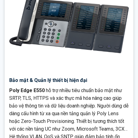
Bảo mật & Quản lý thiết bị hiện đại
Poly Edge E550
hỗ trợ nhiều tiêu chuẩn bảo mật như
SRTP, TLS, HTTPS và xác thực mã hóa nâng cao giúp
bảo vệ thông tin và dữ liệu doanh nghiệp. Người dùng dễ
dàng cấu hình từ xa qua nền tảng quản lý Poly Lens
hoặc Zero-Touch Provisioning. Thiết bị tương thích tốt
với các nền tảng UC như Zoom, Microsoft Teams, 3CX…
Hệ thống VLAN, QoS và SNTP giúp đảm bảo tính ổn