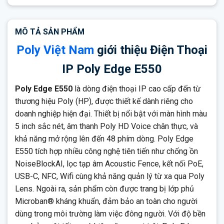
NoiseBlockAI
giúp lọc tạp âm, loại bỏ tiếng ồn hiệu quả.
Hỗ trợ đa dạng codec: G.711, G.722, G.729AB, iLBC, OPUS…
MÔ TẢ SẢN PHẨM
cho chất lượng đàm thoại tối ưu.
Poly Việt Nam
giới thiệu Điện Thoại
2 cổng Gigabit Ethernet (10/100/1000 Mbps)
có hỗ trợ PoE
(802.3af Class 4).
IP Poly Edge E550
Kết nối hiện đại:
USB-C, RJ9, EHS
và
NFC, Wifi
tích hợp sẵn.
Poly Edge E550
là dòng điện thoại IP cao cấp đến từ
Bề mặt và tay cầm phủ
Microban® kháng khuẩn
, an toàn
khi sử dụng lâu dài trong môi trường đông người.
thương hiệu Poly (HP), được thiết kế dành riêng cho
doanh nghiệp hiện đại. Thiết bị nổi bật với màn hình màu
Hỗ trợ các chuẩn bảo mật tiên tiến:
SRTP, TLS, HTTPS,
5 inch sắc nét, âm thanh Poly HD Voice chân thực, và
802.1X
, xác thực và mã hóa dữ liệu.
khả năng mở rộng lên đến 48 phím dòng. Poly Edge
Quản lý thiết bị từ xa dễ dàng qua
Poly Lens
hoặc
Zero-
E550 tích hợp nhiều công nghệ tiên tiến như chống ồn
Touch Provisioning
.
NoiseBlockAI, lọc tạp âm Acoustic Fence, kết nối PoE,
Tương thích tốt với các nền tảng UC như Zoom, Microsoft
USB-C, NFC, Wifi cùng khả năng quản lý từ xa qua Poly
Teams, 3CX, RingCentral…
Lens. Ngoài ra, sản phẩm còn được trang bị lớp phủ
Thiết kế bền bỉ, hiện đại, phù hợp cho văn phòng, tổng đài, lễ
Microban® kháng khuẩn, đảm bảo an toàn cho người
tân và doanh nghiệp quy mô lớn.
dùng trong môi trường làm việc đông người. Với độ bền