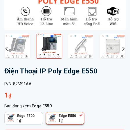
Điện Thoại IP Poly Edge E550
P/N:
82M91AA
1
₫
Bạn đang xem
Edge E550
Edge E500
Edge E550
1
₫
1
₫