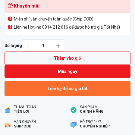
Khuyến mãi
Miễn phí vận chuyển toàn quốc (Ship COD)
Liên hệ Hotline 0914 212 616 để được hỗ trợ giá Tốt Nhất
Điện Thoại IP Poly Edge E550 số lượng
Số lượng
Thêm vào giỏ
Mua ngay
Liên hệ để có giá tốt
THANH TOÁN
SẢN PHẨM
TIỆN LỢI
CHÍNH HÃNG
VẬN CHUYỂN
HỖ TRỢ 24/7
SHIP COD
CHUYÊN NGHIỆP