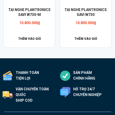
ANTRONICS
Tai Nghe Plantronics
Tai Nghe Plan
730
Voyager Focus UC – B825
Voyager 4220 U
Kèm Đế Sạc
000
₫
6.390.00
8.490.000
₫
O GIỎ
THÊM VÀO GIỎ
THÊM VÀO 
THANH TOÁN
SẢN PHẨM
TIỆN LỢI
CHÍNH HÃNG
VẬN CHUYỂN TOÀN
HỖ TRỢ 24/7
QUỐC
CHUYÊN NGHIỆP
SHIP COD