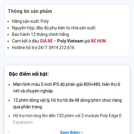
Thông tin sản phẩm
Hãng sản xuất: Poly
Nguyên hộp, đầy đủ phụ kiện từ nhà sản xuất
Bảo hành 12 tháng chính hãng
Cam kết ở đâu
GIÁ RẺ
–
Poly Vietnam
giá
RẺ HƠN
Hotline hỗ trợ 24/7: 0914 212 616
Đặc điểm nổi bật:
Màn hình màu 5 inch
IPS độ phân giải 800×480, hiển thị rõ
nét và chuyên nghiệp.
12 phím dòng vật lý
, hỗ trợ tối đa 48 dòng/phím chức năng
qua phân trang.
Hỗ trợ
mở rộng lên đến 132 phím
với 2 module Poly Edge E
Expansion.
Âm thanh
Poly HD Voice
, tích hợp
Acoustic Fence
và
Xem thêm