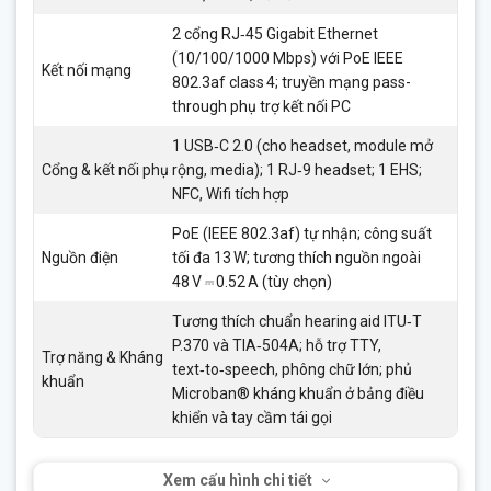
2 cổng RJ‑45 Gigabit Ethernet
(10/100/1000 Mbps) với PoE IEEE
Kết nối mạng
802.3af class 4; truyền mạng pass-
through phụ trợ kết nối PC
1 USB‑C 2.0 (cho headset, module mở
Cổng & kết nối phụ
rộng, media); 1 RJ‑9 headset; 1 EHS;
NFC, Wifi tích hợp
PoE (IEEE 802.3af) tự nhận; công suất
Nguồn điện
tối đa 13 W; tương thích nguồn ngoài
48 V ⎓ 0.52 A (tùy chọn)
Tương thích chuẩn hearing aid ITU‑T
P.370 và TIA‑504A; hỗ trợ TTY,
Trợ năng & Kháng
text‑to‑speech, phông chữ lớn; phủ
khuẩn
Microban® kháng khuẩn ở bảng điều
khiển và tay cầm tái gọi
Xem cấu hình chi tiết