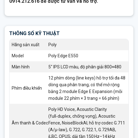
0914.212.616 để được tư vấn và hỗ trợ.
THÔNG SỐ KỸ THUẬT
Hãng sản xuất
Poly
Model
Poly Edge E550
Màn hình
5″ IPS LCD màu, độ phân giải 800×480
12 phím dòng (line keys) hỗ trợ tối đa 48
dòng qua phân trang; có thể mở rộng
Phím điều khiển
bằng 2 module Edge E Expansion (mỗi
module 22 phím × 3 trang = 66 phím)
Poly HD Voice, Acoustic Clarity
(full‑duplex, chống vọng), Acoustic
Âm thanh & Codec
Fence, NoiseBlockAI; hỗ trợ codec G.711
(A/µ-law), G.722, G.722.1, G.729AB,
iLBC, OPUS; dải tần 150 Hz–14 kHz