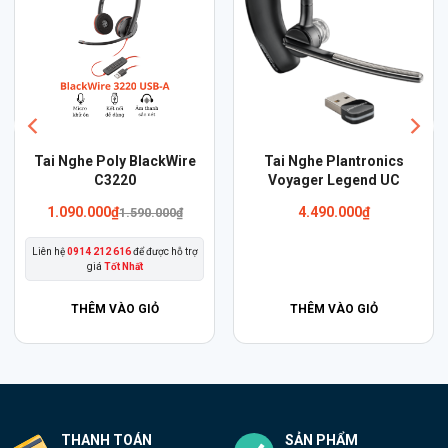
Sản
Tai Nghe Poly BlackWire
Tai Nghe Plantronics
phẩm
C3220
Voyager Legend UC
này
1.090.000
₫
4.490.000
₫
1.590.000
₫
có
Liên hệ
0914 212 616
để được hỗ trợ
nhiều
giá
Tốt Nhất
biến
thể.
THÊM VÀO GIỎ
THÊM VÀO GIỎ
Các
tùy
chọn
có
thể
THANH TOÁN
SẢN PHẨM