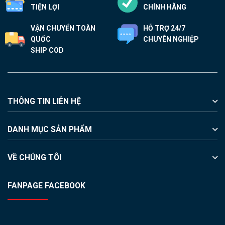
được
TIỆN LỢI
CHÍNH HÃNG
chọn
VẬN CHUYỂN TOÀN
HỖ TRỢ 24/7
trên
QUỐC
CHUYÊN NGHIỆP
trang
SHIP COD
sản
phẩm
THÔNG TIN LIÊN HỆ
DANH MỤC SẢN PHẨM
VỀ CHÚNG TÔI
FANPAGE FACEBOOK