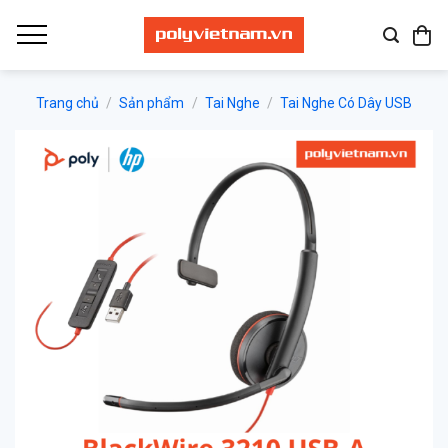
Bỏ
qua
nội
dung
Trang chủ
/
Sản phẩm
/
Tai Nghe
/
Tai Nghe Có Dây USB