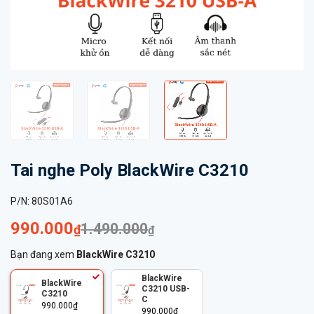
Tai nghe Poly BlackWire C3210
P/N:
80S01A6
990.000
1.490.000
₫
₫
Bạn đang xem
BlackWire C3210
BlackWire
BlackWire
C3210 USB-
C3210
C
990.000
₫
990.000
₫