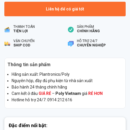
Liên hệ để có giá tốt
THANH TOÁN
SẢN PHẨM
TIỆN LỢI
CHÍNH HÃNG
VẬN CHUYỂN
HỖ TRỢ 24/7
SHIP COD
CHUYÊN NGHIỆP
Thông tin sản phẩm
Hãng sản xuất: Plantronics/Poly
Nguyên hộp, đầy đủ phụ kiện từ nhà sản xuất
Bảo hành 24 tháng chính hãng
Cam kết ở đâu
GIÁ RẺ
–
Poly Vietnam
giá
RẺ HƠN
Hotline hỗ trợ 24/7: 0914 212 616
Đặc điểm nổi bật: