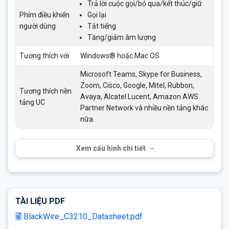
Trả lời cuộc gọi/bỏ qua/kết thúc/giữ
Phím điều khiển
Gọi lại
người dùng
Tắt tiếng
Tăng/giảm âm lượng
Tương thích với
Windows® hoặc Mac OS
Microsoft Teams, Skype for Business,
Zoom, Cisco, Google, Mitel, Rubbon,
Tương thích nền
Avaya, Alcatel Lucent, Amazon AWS
tảng UC
Partner Network và nhiều nền tảng khác
nữa.
Xem cấu hình chi tiết
TÀI LIỆU PDF
BlackWire_C3210_Datasheet.pdf